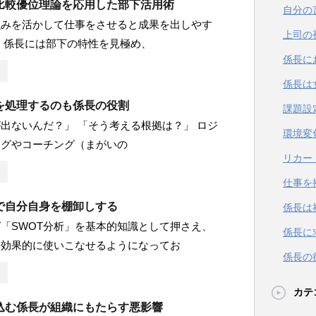
比較優位理論を応用した部下活用術
自分の
強みを活かして仕事をさせると成果を出しやす
上司の
 係長には部下の特性を見極め、
係長に
係長は
を処理するのも係長の役割
課題設
出ないんだ？」 「そう考える根拠は？」 ロジ
環境変
ングやコーチング（まがいの
リカー
仕事を
析で自分自身を棚卸しする
係長は
「SWOT分析」を基本的知識として押さえ、
係長に
て効果的に使いこなせるようになってお
係長の
カテ
込む係長が組織にもたらす悪影響