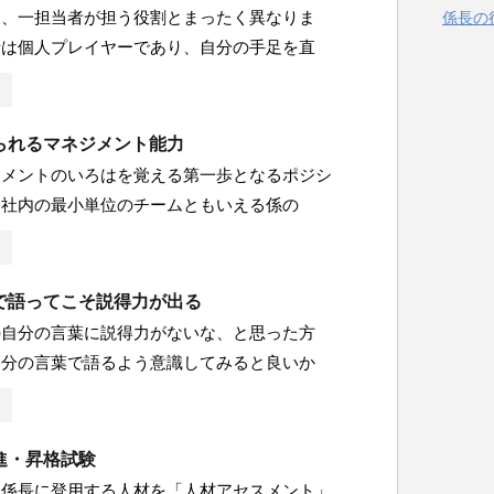
は、一担当者が担う役割とまったく異なりま
係長の
者は個人プレイヤーであり、自分の手足を直
られるマネジメント能力
ジメントのいろはを覚える第一歩となるポジシ
会社内の最小単位のチームともいえる係の
で語ってこそ説得力が出る
の自分の言葉に説得力がないな、と思った方
自分の言葉で語るよう意識してみると良いか
進・昇格試験
、係長に登用する人材を「人材アセスメント」