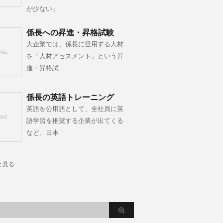
が少ない」
係長への昇進・昇格試験
大企業では、係長に登用する人材
を「人材アセスメント」という昇
進・昇格試
係長の英語トレーニング
英語を公用語として、全社員に英
語学習を推奨する企業が出てくる
など、日本
と見る