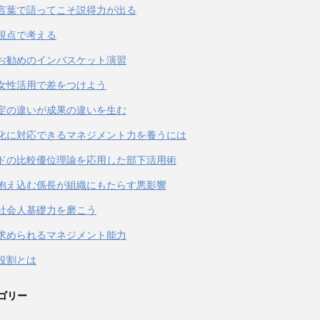
言葉で語ってこそ説得力が出る
視点で考える
お勧めのインバスケット演習
女性活用で差をつけよう
定の違いが成果の違いを生む
化に対応できるマネジメント力を養うには
ドの比較優位理論を応用した部下活用術
抱え込む係長が組織にもたらす悪影響
社会人基礎力を磨こう
求められるマネジメント能力
役割とは
ゴリー