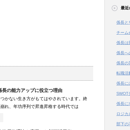
最近
係長と
チーム
係長は
係長へ
係長の
転職活
係長に
係長の能力アップに役立つ理由
SWO
みつかない生き方がもてはやされています。終
係長に
が崩れ、年功序列で昇進昇格する時代では
ロジカ
部下の